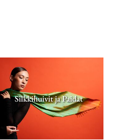
Silkkihuivit ja Paidat