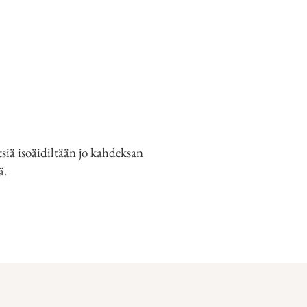
tsiä isoäidiltään jo kahdeksan
ä.