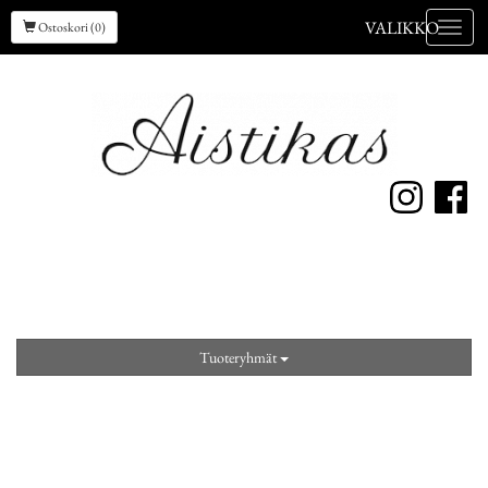
VALIKKO
Ostoskori (0)
Valik
Tuoteryhmät