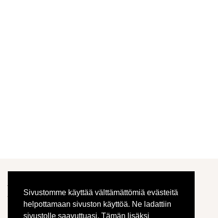
Lisää ostoskoriin
Tuotekuvaus
Takaisin
Aistikas
Sivustomme käyttää välttämättömiä evästeitä
Vehmaistentie 1216
helpottamaan sivuston käyttöä. Ne ladattiin
14300 Renko
sivustolle saavuttuasi. Tämän lisäksi