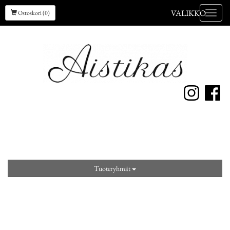
VALIKKO
Ostoskori (0)
Valik
Tuoteryhmät