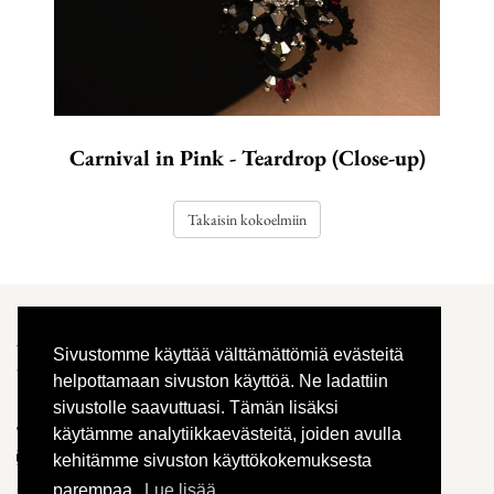
Carnival in Pink - Teardrop (Close-up)
Takaisin kokoelmiin
Aistikas
Sivustomme käyttää välttämättömiä evästeitä
Vehmaistentie 1216
helpottamaan sivuston käyttöä. Ne ladattiin
14300 Renko
sivustolle saavuttuasi. Tämän lisäksi
050 541 1540
käytämme analytiikkaevästeitä, joiden avulla
info@aistikas.fi
kehitämme sivuston käyttökokemuksesta
parempaa.
Lue lisää